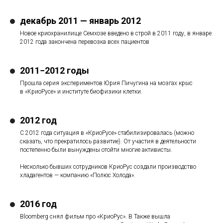
декабрь 2011 — январь 2012
Новое криохранилище Семхозе введено в строй в 2011 году, в январе
2012 года закончена перевозка всех пациентов
2011−2012 годы
Прошла серия экспериментов Юрия Пичугина на мозгах крыс
в «КриоРусе» и институте биофизики клетки.
2012 год
С 2012 года ситуация в «КриоРусе» стабилизировалась (можно
сказать, что прекратилось развитие). От участия в деятельности
постепенно были вынуждены отойти многие активисты.
Несколько бывших сотрудников КриоРус создали производство
хладагентов — компанию «Полюс Холода».
2016 год
Bloomberg снял фильм про «КриоРус». В Также вышла