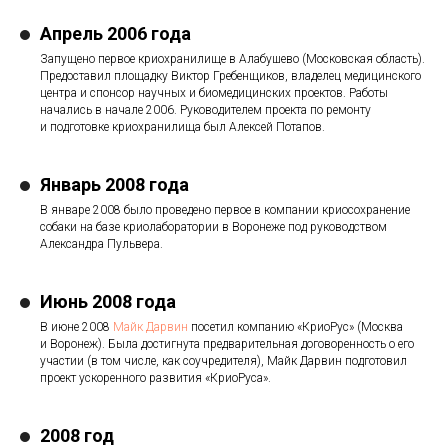
Апрель 2006 года
Запущено первое криохранилище в Алабушево (Московская область).
Предоставил площадку Виктор Гребенщиков, владелец медицинского
центра и спонсор научных и биомедицинских проектов. Работы
начались в начале 2006. Руководителем проекта по ремонту
и подготовке криохранилища был Алексей Потапов.
Январь 2008 года
В январе 2008 было проведено первое в компании криосохранение
собаки на базе криолаборатории в Воронеже под руководством
Александра Пульвера.
Июнь 2008 года
В июне 2008
Майк Дарвин
посетил компанию «КриоРус» (Москва
и Воронеж). Была достигнута предварительная договоренность о его
участии (в том числе, как соучредителя), Майк Дарвин подготовил
проект ускоренного развития «КриоРуса».
2008 год