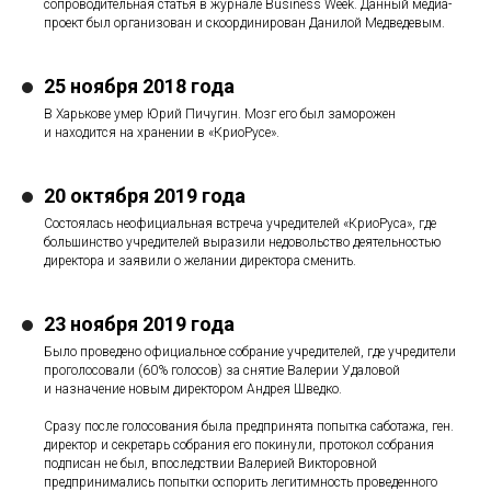
сопроводительная статья в журнале Business Week. Данный медиа-
проект был организован и скоординирован Данилой Медведевым.
25 ноября 2018 года
В Харькове умер Юрий Пичугин. Мозг его был заморожен
и находится на хранении в «КриоРусе».
20 октября 2019 года
Состоялась неофициальная встреча учредителей «КриоРуса», где
большинство учредителей выразили недовольство деятельностью
директора и заявили о желании директора сменить.
23 ноября 2019 года
ОХРАН
Было проведено официальное собрание учредителей, где учредители
проголосовали (60% голосов) за снятие Валерии Удаловой
и назначение новым директором Андрея Шведко.
Сразу после голосования была предпринята попытка саботажа, ген.
директор и секретарь собрания его покинули, протокол собрания
подписан не был, впоследствии Валерией Викторовной
предпринимались попытки оспорить легитимность проведенного