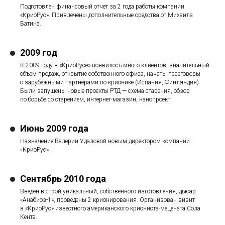
Подготовлен финансовый отчёт за 2 года работы компании
«КриоРус». Привлечены дополнительные средства от Михаила
Батина.
2009 год
К 2009 году в «КриоРусе» появилось много клиентов, значительный
объем продаж, открытие собственного офиса, начаты переговоры
с зарубежными партнёрами по крионике (Испания, Финляндия).
Были запущены новые проекты РТД — схема старения, обзор
по борьбе со старением, интернет-магазин, нанопроект.
Ы
Июнь 2009 года
Назначение Валерии Удаловой новым директором компании
«КриоРус»
Сентябрь 2010 года
Введен в строй уникальный, собственного изготовления, дьюар
«Анабиоз-1», проведены 2 крионирования. Организован визит
в «КриоРус» известного американского криониста-мецената Сола
Кента.