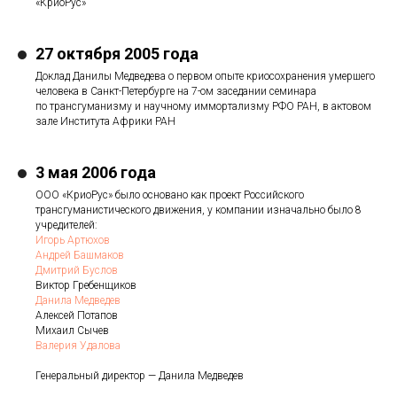
«КриоРус»
27 октября 2005 года
Доклад Данилы Медведева о первом опыте криосохранения умершего
человека в Санкт-Петербурге на 7-ом заседании семинара
по трансгуманизму и научному иммортализму РФО РАН, в актовом
зале Института Африки РАН
3 мая 2006 года
ООО «КриоРус» было основано как проект Российского
трансгуманистического движения, у компании изначально было 8
учредителей:
Игорь Артюхов
Андрей Башмаков
Дмитрий Буслов
Виктор Гребенщиков
Данила Медведев
Алексей Потапов
Михаил Сычев
Валерия Удалова
Генеральный директор — Данила Медведев