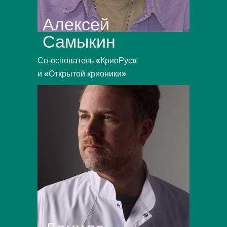
Алексей
Самыкин
Со-основатель
«
КриоРус
»
и
«
Открытой крионики
»
ИО